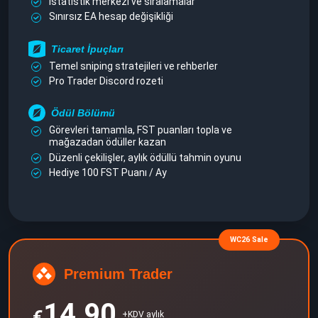
İstatistik merkezi ve sıralamalar
Sınırsız EA hesap değişikliği
Ticaret İpuçları
Temel sniping stratejileri ve rehberler
Pro Trader Discord rozeti
Ödül Bölümü
Görevleri tamamla, FST puanları topla ve
mağazadan ödüller kazan
Düzenli çekilişler, aylık ödüllü tahmin oyunu
Hediye 100 FST Puanı / Ay
WC26 Sale
Premium Trader
14.90
€
+KDV aylık