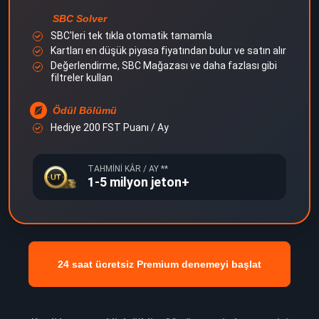
SBC Solver
SBC'leri tek tıkla otomatik tamamla
Kartları en düşük piyasa fiyatından bulur ve satın alır
Değerlendirme, SBC Mağazası ve daha fazlası gibi
filtreler kullan
Ödül Bölümü
Hediye 200 FST Puanı / Ay
TAHMINI KÂR / AY **
1-5 milyon jeton+
24 saat ücretsiz Premium denemeyi başlat